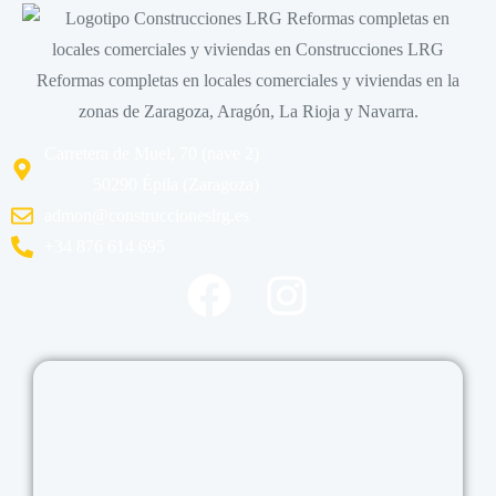
Carretera de Muel, 70 (nave 2)
50290 Épila (Zaragoza)
admon@construccioneslrg.es
+34 876 614 695