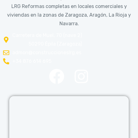
Carretera de Muel, 70 (nave 2)
50290 Épila (Zaragoza)
admon@construccioneslrg.es
+34 876 614 695