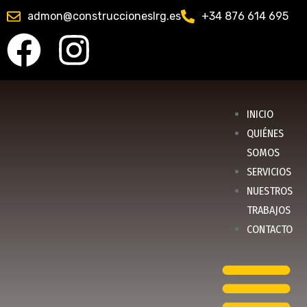
admon@construccioneslrg.es
+34 876 614 695
INICIO
QUIÉNES
SOMOS
SERVICIOS
NUESTROS
TRABAJOS
CONTACTO